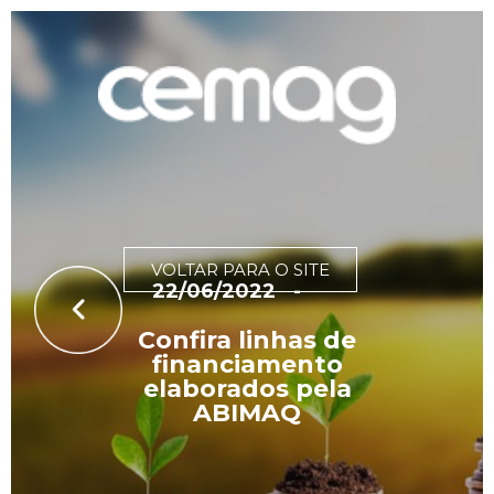
VOLTAR PARA O SITE
22/06/2022
-
Confira linhas de
financiamento
elaborados pela
ABIMAQ